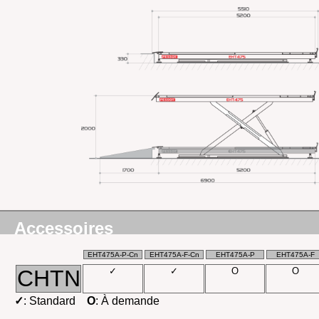
Accessoires
EHT475A-P-Cn
EHT475A-F-Cn
EHT475A-P
EHT475A-F
CHTN
✓
✓
O
O
✓
: Standard
O
: À demande