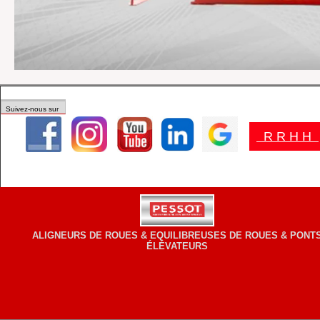
Suivez-nous sur
R R H H
ALIGNEURS DE ROUES & EQUILIBREUSES DE ROUES & PONT
ÉLÉVATEURS