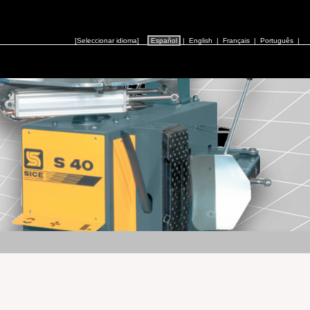
[Seleccionar idioma]
Español
|
English
|
Français
|
Português
|