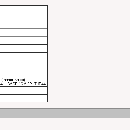
a (marca Kalop)
44 + BASE 16 A 2P+T IP44