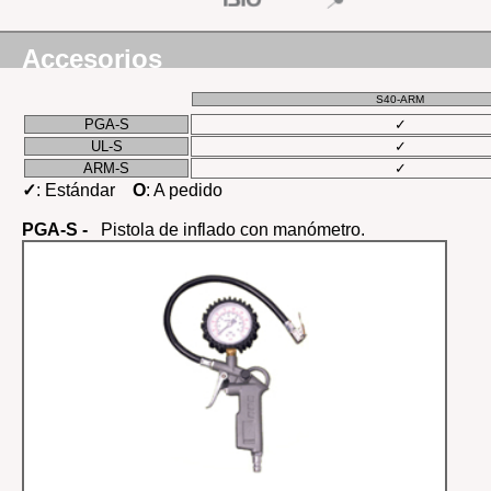
Accesorios
S40-ARM
PGA-S
✓
UL-S
✓
ARM-S
✓
✓
: Estándar
O
: A pedido
PGA-S -
Pistola de inflado con manómetro.