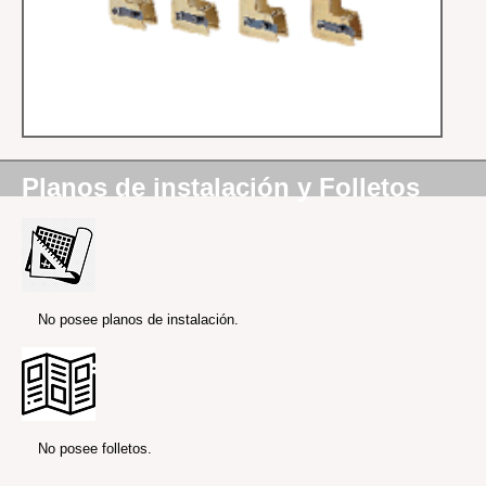
Planos de instalación y Folletos
No posee planos de instalación.
No posee folletos.