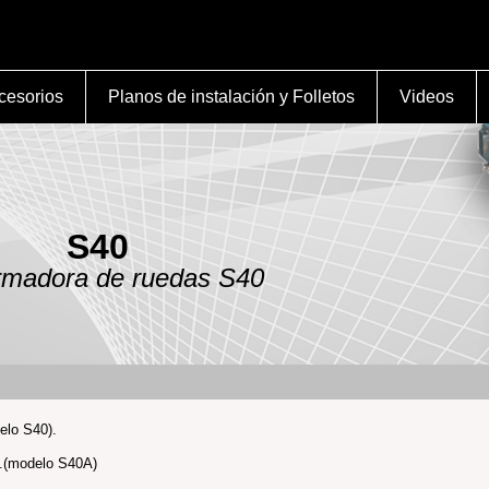
cesorios
Planos de instalación y Folletos
Videos
S40
madora de ruedas S40
elo S40).
e.(modelo S40A)