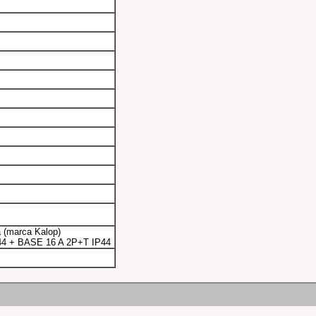
a (marca Kalop)
44 + BASE 16 A 2P+T IP44