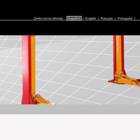
[Seleccionar idioma]
Español
|
English
|
Français
|
Português
|