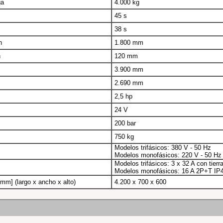
ga
4.000 kg
45 s
38 s
n
1.800 mm
n
120 mm
3.900 mm
2.690 mm
2,5 hp
24 V
200 bar
750 kg
Modelos trifásicos: 380 V - 50 Hz
Modelos monofásicos: 220 V - 50 Hz
Modelos trifásicos: 3 x 32 A con tierr
Modelos monofásicos: 16 A 2P+T IP
mm] (largo x ancho x alto)
4.200 x 700 x 600