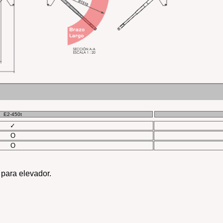
E2-450t
✓
O
O
 para elevador.