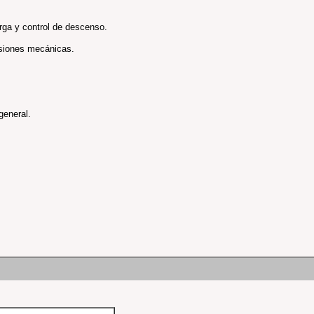
arga y control de descenso.
resiones mecánicas.
general.