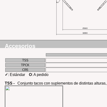
Accesorios
TSS
TPCK
CR5
✓
: Estándar
O
: A pedido
TSS -
Conjunto tacos con suplementos de distintas alturas,