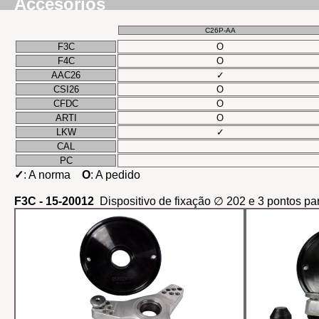
Accesórios
C26P-AA
F3C
O
F4C
O
AAC26
✓
CSI26
O
CFDC
O
ARTI
O
LKW
✓
CAL
PC
✓
: A norma
O
: A pedido
F3C - 15-20012
Dispositivo de fixação ∅ 202 e 3 pontos pa