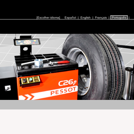
[Escolher idioma]
Español
|
English
|
Français
|
Português
|