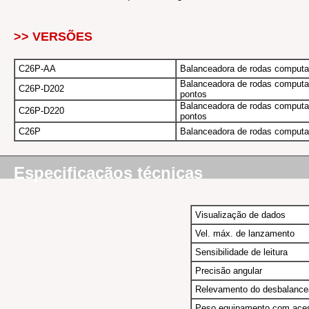
>> VERSÕES
C26P-AA
Balanceadora de rodas computa
Balanceadora de rodas computad
C26P-D202
pontos
Balanceadora de rodas computad
C26P-D220
pontos
C26P
Balanceadora de rodas computa
Especificaçãos técnicas
Visualização de dados
Vel. máx. de lanzamento
Sensibilidade de leitura
Precisão angular
Relevamento do desbalanc
Peso equipamento com aces