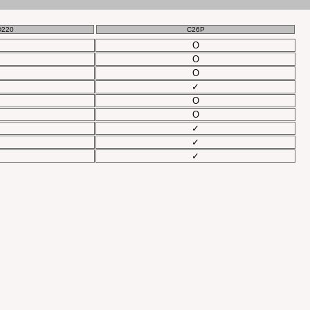
D220
C26P
O
O
O
✓
O
O
✓
✓
✓