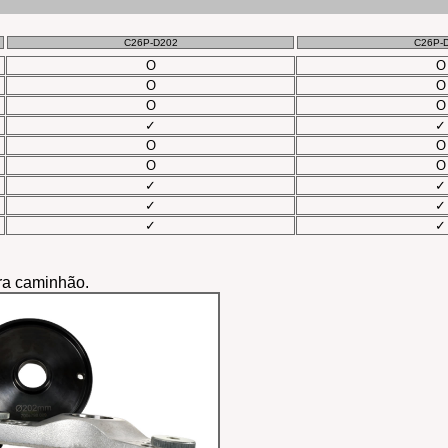
C26P-D202
C26P-
O
O
O
O
O
O
✓
✓
O
O
O
O
✓
✓
✓
✓
✓
✓
ra caminhão.